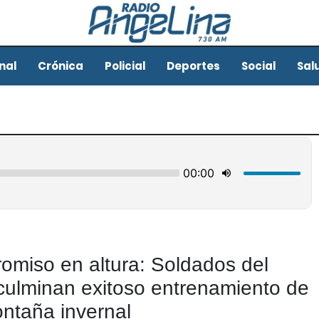
nal
Crónica
Policial
Deportes
Social
Sal
romiso en altura: Soldados del
culminan exitoso entrenamiento de
ntaña invernal