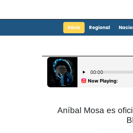
Inicio
Regional
Nacio
Aníbal Mosa es ofic
B