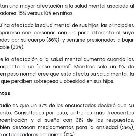
ntan una mayor afectación a la salud mental asociada al
dores: 15% versus 10% en niños.
 ha afectado la salud mental de sus hijos, las principales
pararse con personas con un peso diferente al suyo
cados por su cuerpo (36%); y sentirse presionados a bajar
ble (32%).
e la afectación a la salud mental aumenta cuando los
respecto a un "peso normal". Mientras solo un 9% de
nen peso normal cree que esto afecta su salud mental, la
 que perciben sobrepeso u obesidad en sus hijos.
ntos
studio es que un 37% de los encuestados declaró que su
ento. Consultados por esto, entre los más frecuentes
ncentración y al sueño con 31% de las respuestas,
mbién destacan medicamentos para la ansiedad (29%),
o estabilizadores del ánimo (12%).