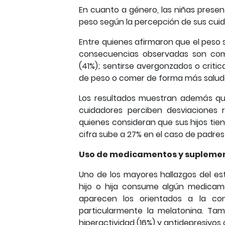
En cuanto a género, las niñas prese
peso según la percepción de sus cuida
Entre quienes afirmaron que el peso sí
consecuencias observadas son com
(41%); sentirse avergonzados o criti
de peso o comer de forma más saluda
Los resultados muestran además qu
cuidadores perciben desviaciones 
quienes consideran que sus hijos tie
cifra sube a 27% en el caso de padres
Uso de medicamentos y supleme
Uno de los mayores hallazgos del e
hijo o hija consume algún medicam
aparecen los orientados a la co
particularmente la melatonina. Ta
hiperactividad (16%) y antidepresivos 