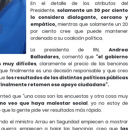
En el detalle de los atributos del
Presidente,
solamente un 30 por ciento
lo considera dialogante, cercano y
empático,
mientras que solamente un 20
por ciento cree que puede mantener
ordenada a su coalición política.
La presidenta de RN,
Andrea
Balladares,
comentó que
"el gobierno
 muy difíciles
, claramente el precio de las bencinas
 que finalmente es una decisión responsable y que creo
que
los resultados de las distintas políticas públicas
 finalmente retomen ese apoyo ciudadano".
lanteó que "una cosa son las encuestas y otra cosa muy
no veo que haya malestar social
, yo no estoy de
 que la gente pide ver resultados más rápido.
ndo el ministro Arrau en Seguridad empiecen a mostrar
a guerra, empiecen a bajar las bencinas, creo que
las