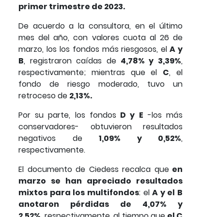
primer trimestre de 2023.
De acuerdo a la consultora, en el último
mes del año, con valores cuota al 26 de
marzo, los los fondos más riesgosos, el
A y
B
, registraron caídas de
4,78% y 3,39%
,
respectivamente; mientras que el
C
, el
fondo de riesgo moderado, tuvo un
retroceso de
2,13%.
Por su parte, los fondos
D y E
-los más
conservadores- obtuvieron resultados
negativos de
1,09% y 0,52%
,
respectivamente.
El documento de Ciedess recalca que
en
marzo se han apreciado resultados
mixtos para los multifondos
: el
A y el B
anotaron pérdidas de 4,07% y
2,52%,
respectivamente, al tiempo que
el C